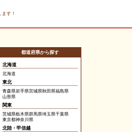
します！
都道府県から探す
北海道
北海道
東北
青森県
岩手県
宮城県
秋田県
福島県
山形県
関東
茨城県
栃木県
群馬県
埼玉県
千葉県
東京都
神奈川県
北陸・甲信越