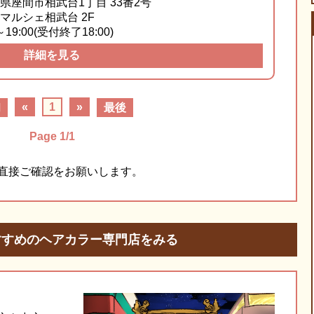
県座間市
相武台1丁目
33番2号
マルシェ相武台
2F
～19:00(受付終了18:00)
詳細を見る
«
1
»
初
最後
Page 1/1
直接ご確認をお願いします。
すすめのヘアカラー専門店をみる