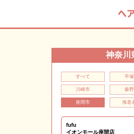
神奈川
すべて
平
川崎市
秦
座間市
海老
fufu
イオンモール座間店