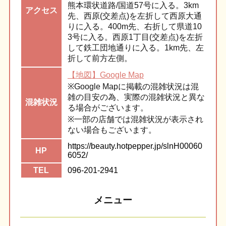
熊本環状道路/国道57号に入る。3km
アク
セス
先、西原(交差点)を左折して西原大通
りに入る。400m先、右折して県道10
3号に入る。西原1丁目(交差点)を左折
して鉄工団地通りに入る。1km先、左
折して前方左側。
【地図】Google Map
※Google Mapに掲載の混雑状況は混
雑の目安の為、実際の混雑状況と異な
混雑
状況
る場合がございます。
※一部の店舗では混雑状況が表示され
ない場合もございます。
https://beauty.hotpepper.jp/slnH00060
HP
6052/
TEL
096-201-2941
メニュー