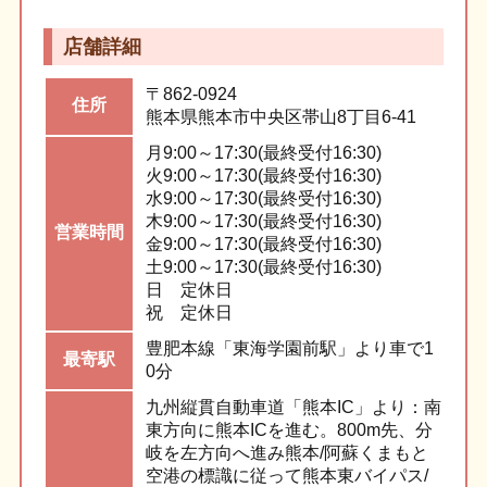
店舗詳細
〒862-0924
住所
熊本県熊本市中央区
帯山8丁目6-41
月
9:00～17:30(最終受付16:30)
火
9:00～17:30(最終受付16:30)
水
9:00～17:30(最終受付16:30)
木
9:00～17:30(最終受付16:30)
営業
時間
金
9:00～17:30(最終受付16:30)
土
9:00～17:30(最終受付16:30)
日
定休日
祝
定休日
豊肥本線「東海学園前駅」より車で1
最寄駅
0分
九州縦貫自動車道「熊本IC」より：南
東方向に熊本ICを進む。800m先、分
岐を左方向へ進み熊本/阿蘇くまもと
空港の標識に従って熊本東バイパス/