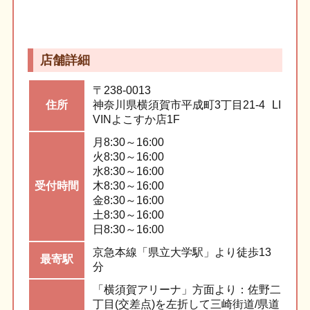
店舗詳細
〒238-0013
住所
神奈川県横須賀市
平成町3丁目21-4
LI
VINよこすか店1F
月
8:30～16:00
火
8:30～16:00
水
8:30～16:00
受付
時間
木
8:30～16:00
金
8:30～16:00
土
8:30～16:00
日
8:30～16:00
京急本線「県立大学駅」より徒歩13
最寄駅
分
「横須賀アリーナ」方面より：佐野二
丁目(交差点)を左折して三崎街道/県道