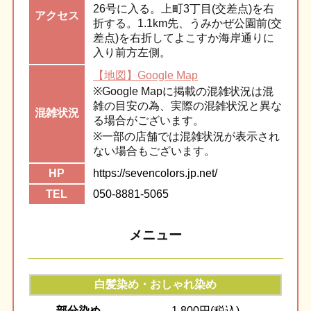
26号に入る。上町3丁目(交差点)を右
アク
セス
折する。1.1km先、うみかぜ公園前(交
差点)を右折してよこすか海岸通りに
入り前方左側。
【地図】Google Map
※Google Mapに掲載の混雑状況は混
雑の目安の為、実際の混雑状況と異な
混雑
状況
る場合がございます。
※一部の店舗では混雑状況が表示され
ない場合もございます。
HP
https://sevencolors.jp.net/
TEL
050-8881-5065
メニュー
白髪染め・おしゃれ染め
部分染め
1,800円(税込)