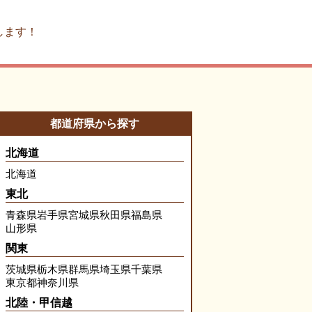
します！
都道府県から探す
北海道
北海道
東北
青森県
岩手県
宮城県
秋田県
福島県
山形県
関東
茨城県
栃木県
群馬県
埼玉県
千葉県
東京都
神奈川県
北陸・甲信越