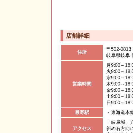
店舗詳細
〒502-0813
住所
岐阜県岐阜
月
9:00～18
火
9:00～18
水
9:00～18
営業
時間
木
9:00～18
金
9:00～18
土
9:00～18
日
9:00～18
最寄駅
・東海道本
「岐阜城」
アク
セス
斜め右方向に