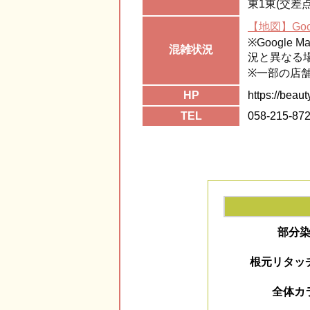
東1東(交差
【地図】Goog
※Googl
混雑
状況
況と異なる
※一部の店
HP
https://beau
TEL
058-215-87
部分
根元リタッ
全体カ