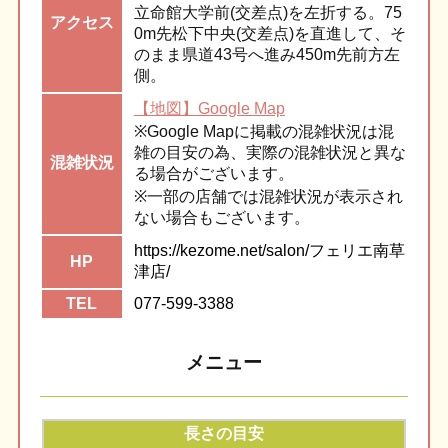
立命館大学前(交差点)を左折する。75
アク
セス
0m先松下中央(交差点)を直進して、そ
のまま県道43号へ進み450m先前方左
側。
【地図】Google Map
※Google Mapに掲載の混雑状況は混
雑の目安の為、実際の混雑状況と異な
混雑
状況
る場合がございます。
※一部の店舗では混雑状況が表示され
ない場合もございます。
https://kezome.net/salon/フェリエ南草
HP
津店/
TEL
077-599-3388
メニュー
長さの目安